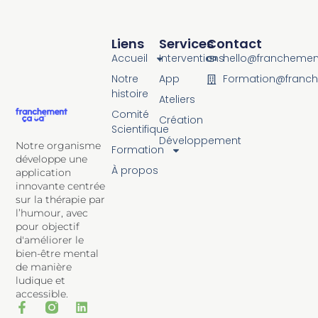
Liens
Services
Contact
Accueil
Interventions
hello@francheme
Notre
App
Formation@franc
histoire
Ateliers
Comité
Création
Scientifique
Développement
Notre organisme
Formation
développe une
À propos
application
innovante centrée
sur la thérapie par
l’humour, avec
pour objectif
d'améliorer le
bien-être mental
de manière
ludique et
accessible.
F
T
L